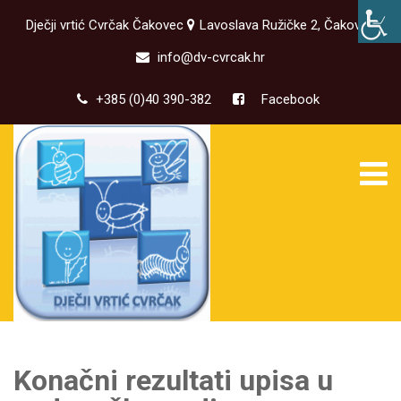
Dječji vrtić Cvrčak Čakovec
Lavoslava Ružičke 2, Čakovec
info@dv-cvrcak.hr
+385 (0)40 390-382
Facebook
Konačni rezultati upisa u