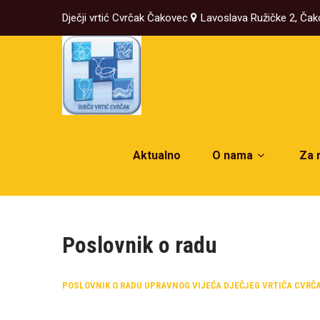
Dječji vrtić Cvrčak Čakovec
Lavoslava Ružičke 2, Ča
Aktualno
O nama
Za 
Poslovnik o radu
POSLOVNIK O RADU UPRAVNOG VIJEĆA DJEČJEG VRTIĆA CVRČ