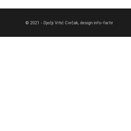
© 2021 - Dječji Vrtić Cvrčak, design
info-far.hr