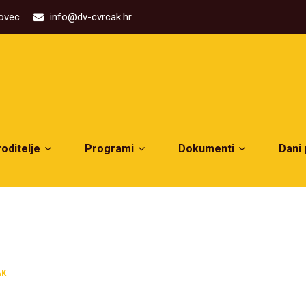
kovec
info@dv-cvrcak.hr
roditelje
Programi
Dokumenti
Dani
AK