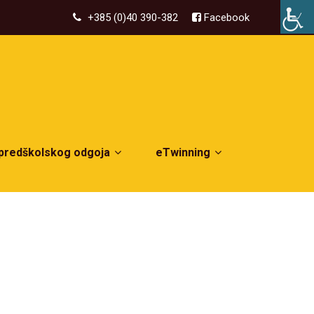
+385 (0)40 390-382
Facebook
 predškolskog odgoja
eTwinning