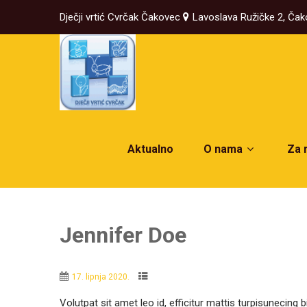
Dječji vrtić Cvrčak Čakovec
Lavoslava Ružičke 2, Ča
Aktualno
O nama
Za 
Jennifer Doe
17. lipnja 2020.
Volutpat sit amet leo id, efficitur mattis turpisunecin