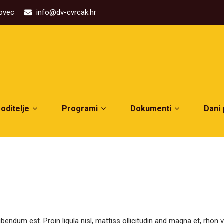
kovec
info@dv-cvrcak.hr
roditelje
Programi
Dokumenti
Dani
g bibendum est. Proin ligula nisl, mattiss ollicitudin and magna et, 