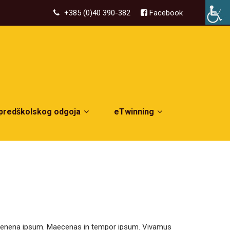
+385 (0)40 390-382
Facebook
 predškolskog odgoja
eTwinning
rhon venena ipsum. Maecenas in tempor ipsum. Vivamus