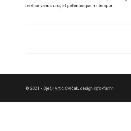
mollise varius orci, et pellentesque mi tempor.
© 2021 - Dječji Vrtić Cvrčak, design
info-far.hr