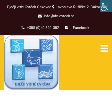
Dječji vrtić Cvrčak Čakovec
Lavoslava Ružičke 2, Čakovec
info@dv-cvrcak.hr
+385 (0)40 390-382
Facebook