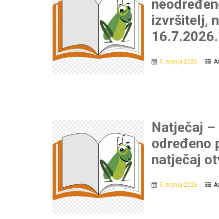
neodređeno
izvršitelj,
16.7.2026.
9. srpnja 2026.
Ar
Natječaj –
određeno p
natječaj o
9. srpnja 2026.
Ar