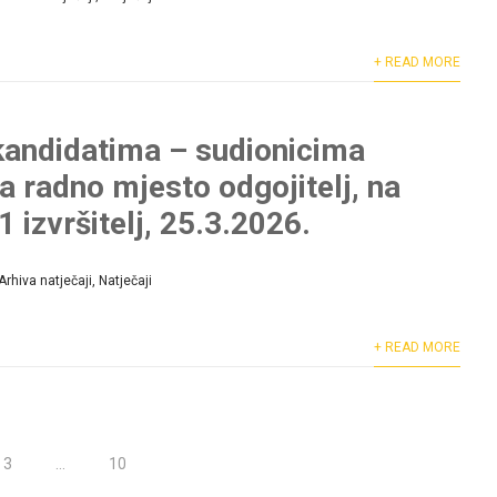
+ READ MORE
kandidatima – sudionicima
a radno mjesto odgojitelj, na
 izvršitelj, 25.3.2026.
Arhiva natječaji
,
Natječaji
+ READ MORE
3
…
10