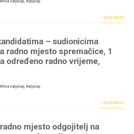
Arhiva natječaji
,
Natječaji
+ READ MORE
kandidatima – sudionicima
za radno mjesto spremačice, 1
 na određeno radno vrijeme,
Arhiva natječaji
,
Natječaji
+ READ MORE
 radno mjesto odgojitelj na