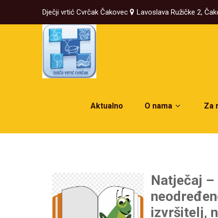
Dječji vrtić Cvrčak Čakovec
Lavoslava Ružičke 2, Ča
Aktualno
O nama
Za 
Natječaj –
neodređeno
izvršitelj,