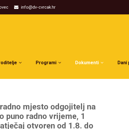
kovec
info@dv-cvrcak.hr
roditelje
Programi
Dokumenti
Dani
 radno mjesto odgojitelj na
 puno radno vrijeme, 1
 natječaj otvoren od 1.8. do