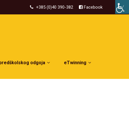
+385 (0)40 390-382
Facebook
 predškolskog odgoja
eTwinning