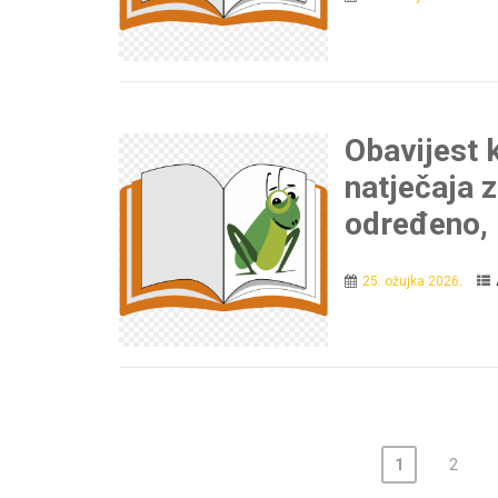
Obavijest 
natječaja z
određeno, 1
25. ožujka 2026.
1
2
N