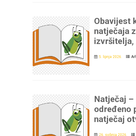
Obavijest 
natječaja 
izvršitelj
5. lipnja 2026.
Ar
Natječaj –
određeno p
natječaj o
26. svibnja 2026.