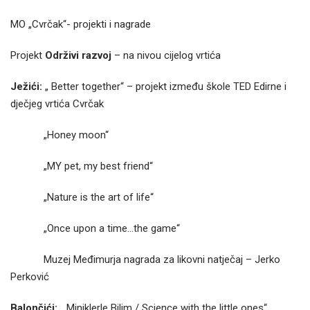
MO „Cvrčak“- projekti i nagrade
Projekt
Održivi razvoj
– na nivou cijelog vrtića
Ježići:
„ Better together“ – projekt između škole TED Edirne i
dječjeg vrtića Cvrčak
„Honey moon“
„MY pet, my best friend“
„Nature is the art of life“
„Once upon a time…the game“
Muzej Međimurja nagrada za likovni natječaj – Jerko
Perković
Balončići:
„Miniklerle Bilim / Science with the little ones“