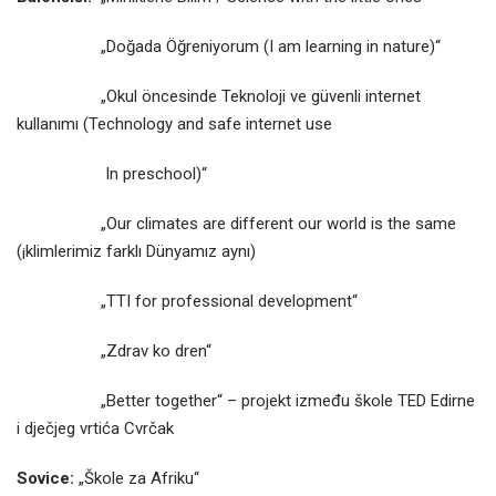
„Doğada Öğreniyorum (I am learning in nature)“
„Okul öncesinde Teknoloji ve güvenli internet
kullanımı (Technology and safe internet use
In preschool)“
„Our climates are different our world is the same
(¡klimlerimiz farklı Dünyamız aynı)
„TTI for professional development“
„Zdrav ko dren“
„Better together“ – projekt između škole TED Edirne
i dječjeg vrtića Cvrčak
Sovice:
„Škole za Afriku“