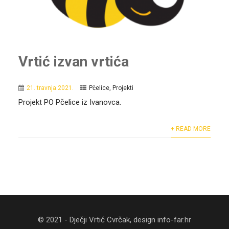
Vrtić izvan vrtića
21. travnja 2021.
Pčelice
,
Projekti
Projekt PO Pčelice iz Ivanovca.
+ READ MORE
© 2021 - Dječji Vrtić Cvrčak, design
info-far.hr