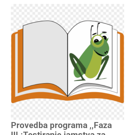
Provedba programa ,,Faza
III.:Testiranje jamstva za