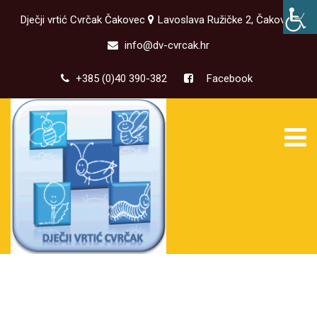
Dječji vrtić Cvrčak Čakovec
Lavoslava Ružičke 2, Čakovec
info@dv-cvrcak.hr
+385 (0)40 390-382
Facebook