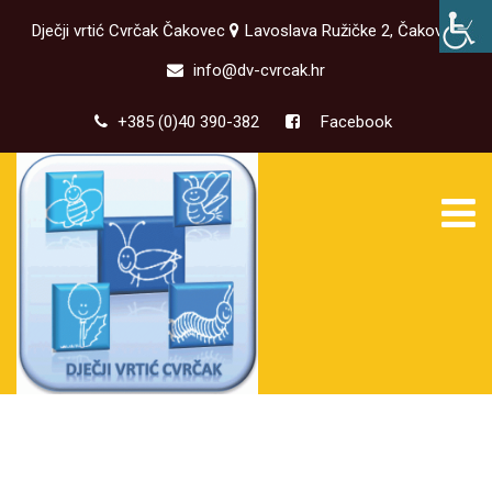
Dječji vrtić Cvrčak Čakovec
Lavoslava Ružičke 2, Čakovec
info@dv-cvrcak.hr
+385 (0)40 390-382
Facebook