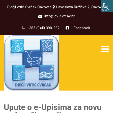
Dječji vrtić Cvrčak Čakovec
Lavoslava Ružičke 2, Čakovec
info@dv-cvrcak.hr
+385 (0)40 390-382
Facebook
Upute o e-Upisima za novu