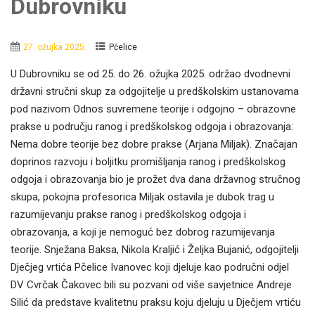
Dubrovniku
27. ožujka 2025.
Pčelice
U Dubrovniku se od 25. do 26. ožujka 2025. održao dvodnevni
državni stručni skup za odgojitelje u predškolskim ustanovama
pod nazivom Odnos suvremene teorije i odgojno – obrazovne
prakse u području ranog i predškolskog odgoja i obrazovanja:
Nema dobre teorije bez dobre prakse (Arjana Miljak). Značajan
doprinos razvoju i boljitku promišljanja ranog i predškolskog
odgoja i obrazovanja bio je prožet dva dana državnog stručnog
skupa, pokojna profesorica Miljak ostavila je dubok trag u
razumijevanju prakse ranog i predškolskog odgoja i
obrazovanja, a koji je nemoguć bez dobrog razumijevanja
teorije. Snježana Baksa, Nikola Kraljić i Željka Bujanić, odgojitelji
Dječjeg vrtića Pčelice Ivanovec koji djeluje kao područni odjel
DV Cvrčak Čakovec bili su pozvani od više savjetnice Andreje
Silić da predstave kvalitetnu praksu koju djeluju u Dječjem vrtiću