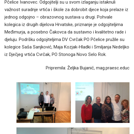
Pčelice Ivanovec. Odgojitelji su u svom izlaganju istaknuli
važnost suradnje vrtića i škole za dobrobit djece koja prelaze iz
jednog odgojno – obrazovnog sustava u drugi. Pohvale
kolegica iz drugih dijelova Hrvatske, priznanje je odgojiteljima
Međimurja, a posebno Čakovca da sustavno i kvalitetno rade i
djeluju. Podršku odgojiteljima DV Cvrčak PO Pčelice pružile su
kolegice Saša Sanjković, Maja Kozjak-Hladki i Smiljanja Nedeljko
iz Dječjeg vrtića Cvrčak, PO Stonoga Novo Selo Rok.
Pripremila: Željka Bujanić, mag.praesc.educ