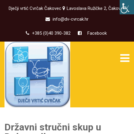
Dječji vrtić Cvrčak Čakovec
Lavoslava Ružičke 2, Čakovec
info@dv-cvrcak.hr
+385 (0)40 390-382
Facebook
Državni stručni skup u