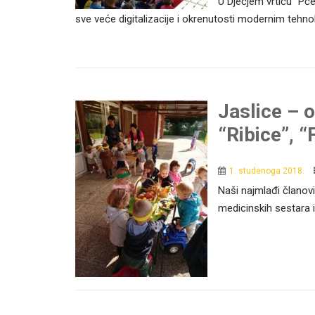
U Dječjem vrtiću “Pče
sve veće digitalizacije i okrenutosti modernim tehnol
Jaslice – o
“Ribice”, “
1. studenoga 2018.
Naši najmlađi članovi
medicinskih sestara i o