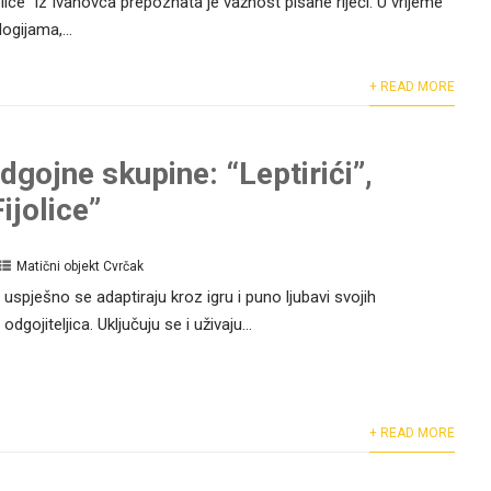
lice” iz Ivanovca prepoznata je važnost pisane riječi. U vrijeme
ogijama,...
+ READ MORE
dgojne skupine: “Leptirići”,
Fijolice”
Matični objekt Cvrčak
 uspješno se adaptiraju kroz igru i puno ljubavi svojih
dgojiteljica. Uključuju se i uživaju...
+ READ MORE