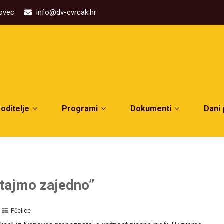
kovec
info@dv-cvrcak.hr
roditelje
Programi
Dokumenti
Dani
itajmo zajedno”
Pčelice