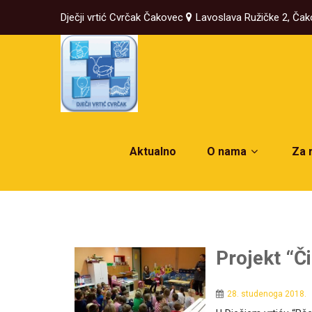
Dječji vrtić Cvrčak Čakovec
Lavoslava Ružičke 2, Ča
Aktualno
O nama
Za 
Projekt “Č
28. studenoga 2018.