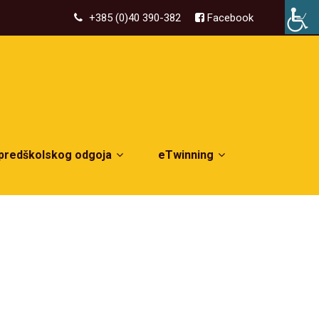
+385 (0)40 390-382
Facebook
 predškolskog odgoja
eTwinning