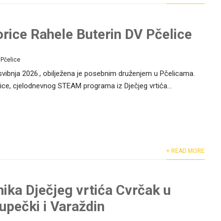
orice Rahele Buterin DV Pčelice
Pčelice
 svibnja 2026., obilježena je posebnim druženjem u Pčelicama.
lice, cjelodnevnog STEAM programa iz Dječjeg vrtića...
+ READ MORE
nika Dječjeg vrtića Cvrčak u
upečki i Varaždin