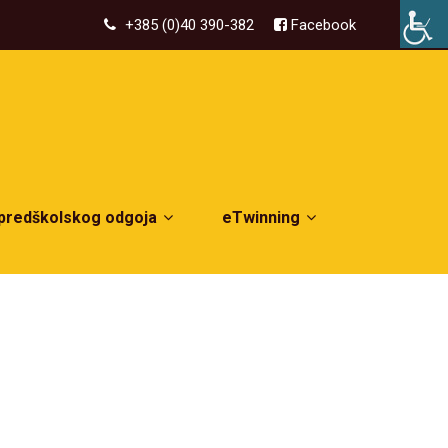
+385 (0)40 390-382
Facebook
 predškolskog odgoja
eTwinning