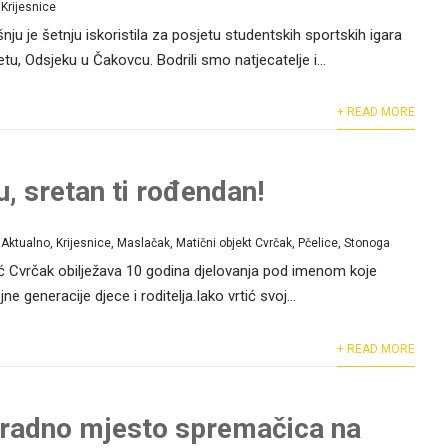
Krijesnice
nju je šetnju iskoristila za posjetu studentskih sportskih igara
tu, Odsjeku u Čakovcu. Bodrili smo natjecatelje i...
+ READ MORE
u, sretan ti rođendan!
Aktualno
,
Krijesnice
,
Maslačak
,
Matični objekt Cvrčak
,
Pčelice
,
Stonoga
tić Cvrčak obilježava 10 godina djelovanja pod imenom koje
 generacije djece i roditelja.Iako vrtić svoj...
+ READ MORE
 radno mjesto spremačica na