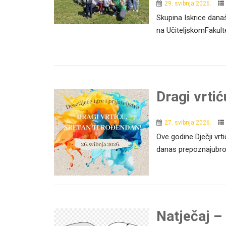
29. svibnja 2026.
Skupina Iskrice današ
na UčiteljskomFakulte
Dragi vrtić
27. svibnja 2026.
Ove godine Dječji vr
danas prepoznajubrojne
Natječaj –