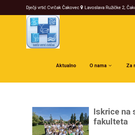
Dječji vrtić Cvrčak Čakovec
Lavoslava Ružičke 2, Ča
Aktualno
O nama
Za 
Iskrice na
fakulteta