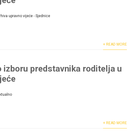
jeće
rhiva upravno vijeće - Sjednice
+ READ MORE
 izboru predstavnika roditelja u
jeće
ktualno
+ READ MORE