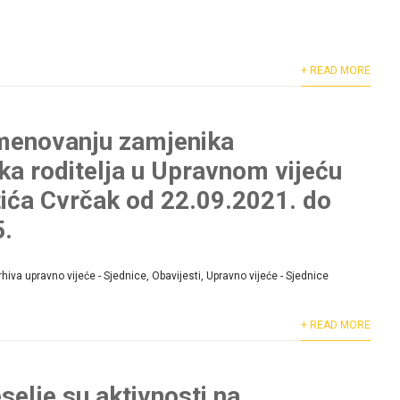
+ READ MORE
imenovanju zamjenika
ka roditelja u Upravnom vijeću
tića Cvrčak od 22.09.2021. do
5.
rhiva upravno vijeće - Sjednice
,
Obavijesti
,
Upravno vijeće - Sjednice
+ READ MORE
selje su aktivnosti na