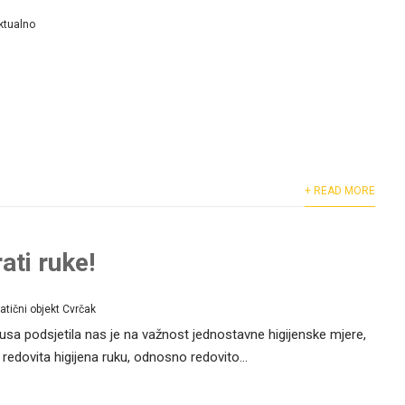
ktualno
+ READ MORE
ati ruke!
atični objekt Cvrčak
usa podsjetila nas je na važnost jednostavne higijenske mjere,
i redovita higijena ruku, odnosno redovito...