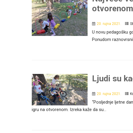
otvorenom
20. rujna 2021.
S
U novu pedagošku go
Ponudom raznovrsnih p
Ljudi su ka
20. rujna 2021.
K
“Posljednje ljetne da
igru na otvorenom. Izreka kaže da su...