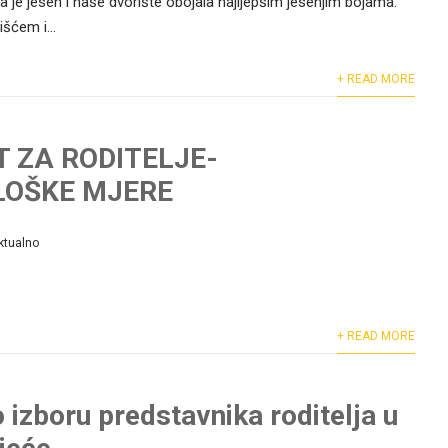
la je jesen i naše dvorište obojala najljepšim jesenjim bojama.
išćem i...
+ READ MORE
T ZA RODITELJE-
LOŠKE MJERE
ktualno
+ READ MORE
 izboru predstavnika roditelja u