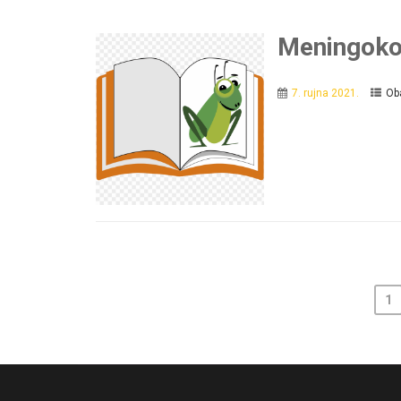
Meningoko
7. rujna 2021.
Oba
1
N
a
v