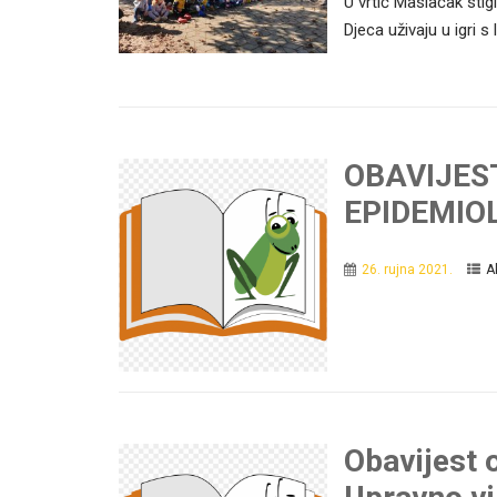
U vrtić Maslačak stig
Djeca uživaju u igri s l
OBAVIJES
EPIDEMIO
26. rujna 2021.
A
Obavijest o