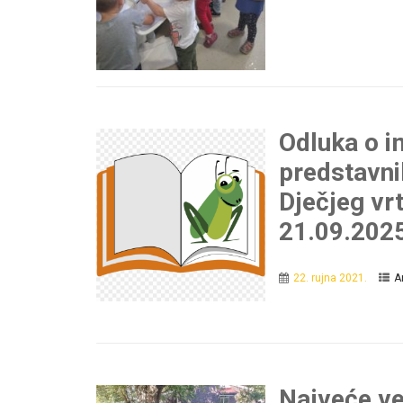
Odluka o 
predstavni
Dječjeg vr
21.09.202
22. rujna 2021.
A
Najveće ve