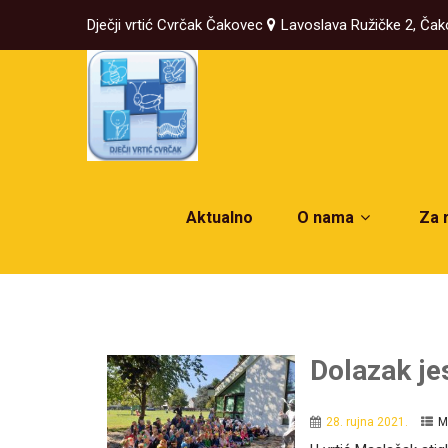
Dječji vrtić Cvrčak Čakovec
Lavoslava Ružičke 2, Ča
Aktualno
O nama
Za 
Dolazak je
28. rujna 2021.
M