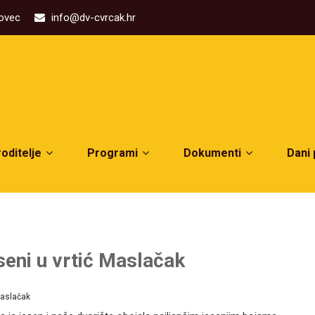
kovec
info@dv-cvrcak.hr
roditelje
Programi
Dokumenti
Dani
seni u vrtić Maslačak
aslačak