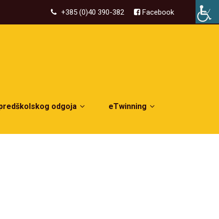
+385 (0)40 390-382
Facebook
 predškolskog odgoja
eTwinning