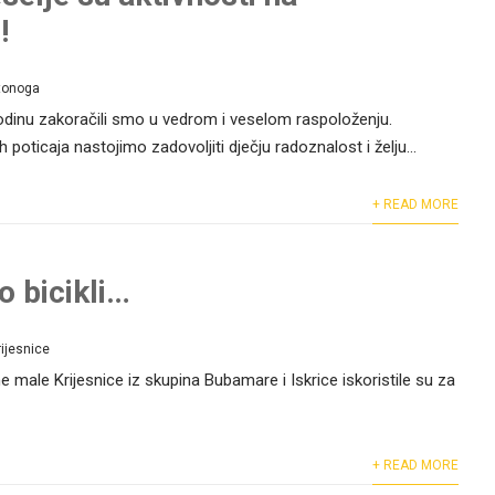
!
tonoga
dinu zakoračili smo u vedrom i veselom raspoloženju.
oticaja nastojimo zadovoljiti dječju radoznalost i želju...
+ READ MORE
o bicikli…
rijesnice
ne male Krijesnice iz skupina Bubamare i Iskrice iskoristile su za
+ READ MORE