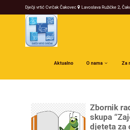
Dječji vrtić Cvrčak Čakovec
Lavoslava Ružičke 2, Ča
Aktualno
O nama
Za 
Zbornik ra
skupa “Za
djeteta za 