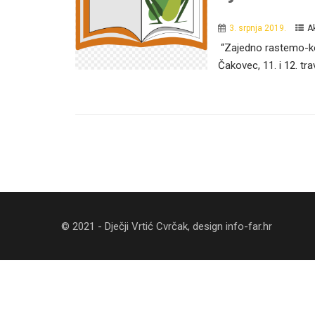
3. srpnja 2019.
A
“Zajedno rastemo-ko
Čakovec, 11. i 12. 
© 2021 - Dječji Vrtić Cvrčak, design
info-far.hr