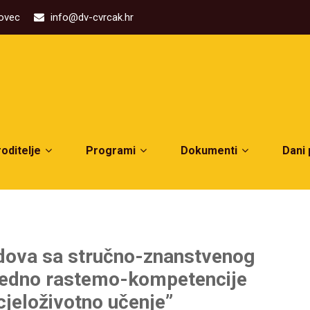
kovec
info@dv-cvrcak.hr
roditelje
Programi
Dokumenti
Dani
dova sa stručno-znanstvenog
jedno rastemo-kompetencije
cjeloživotno učenje”