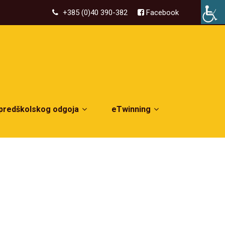
+385 (0)40 390-382
Facebook
 predškolskog odgoja
eTwinning