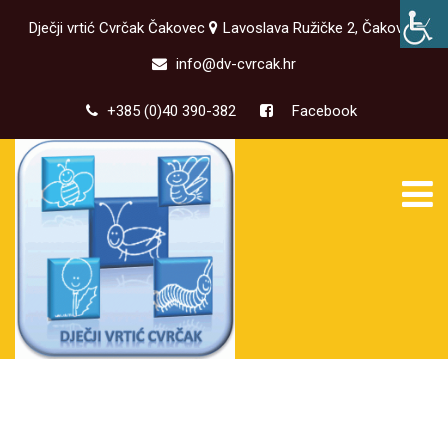
Dječji vrtić Cvrčak Čakovec
Lavoslava Ružičke 2, Čakovec
info@dv-cvrcak.hr
+385 (0)40 390-382
Facebook