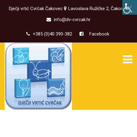
Dječji vrtić Cvrčak Čakovec
Lavoslava Ružičke 2, Čakovec
info@dv-cvrcak.hr
+385 (0)40 390-382
Facebook