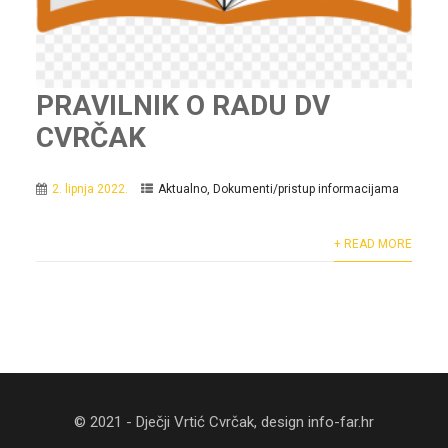
PRAVILNIK O RADU DV
CVRČAK
2. lipnja 2022.
Aktualno
,
Dokumenti/pristup informacijama
+ READ MORE
© 2021 - Dječji Vrtić Cvrčak, design
info-far.hr