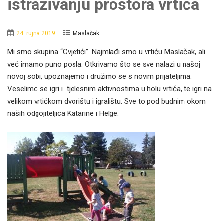
istraživanju prostora vrtića
24. rujna 2019.
Maslačak
Mi smo skupina “Cvjetići”. Najmlađi smo u vrtiću Maslačak, ali
već imamo puno posla. Otkrivamo što se sve nalazi u našoj
novoj sobi, upoznajemo i družimo se s novim prijateljima.
Veselimo se igri i tjelesnim aktivnostima u holu vrtića, te igri na
velikom vrtićkom dvorištu i igralištu. Sve to pod budnim okom
naših odgojiteljica Katarine i Helge.