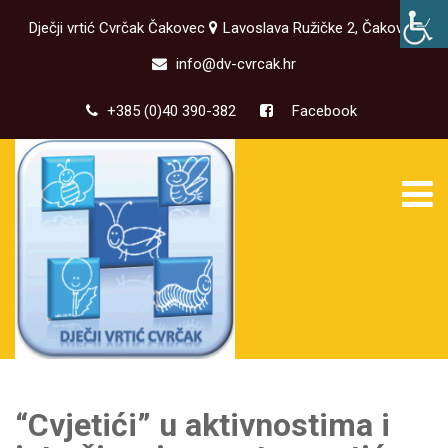
Dječji vrtić Cvrčak Čakovec
Lavoslava Ružičke 2, Čakovec
info@dv-cvrcak.hr
+385 (0)40 390-382
Facebook
“Cvjetići” u aktivnostima i