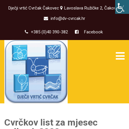
Dječji vrtić Cvrčak Čakovec
Lavoslava Ružičke 2, Čakovec
info@dv-cvrcak.hr
+385 (0)40 390-382
Facebook
Cvrčkov list za mjesec