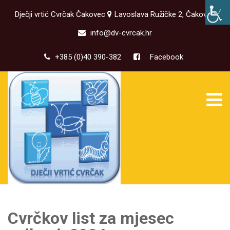
Dječji vrtić Cvrčak Čakovec
Lavoslava Ružičke 2, Čakovec
info@dv-cvrcak.hr
+385 (0)40 390-382
Facebook
Cvrčkov list za mjesec