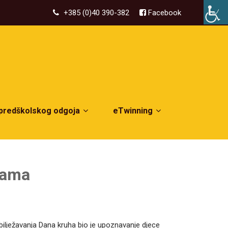
+385 (0)40 390-382
Facebook
 predškolskog odgoja
eTwinning
icama
obilježavanja Dana kruha bio je upoznavanje djece