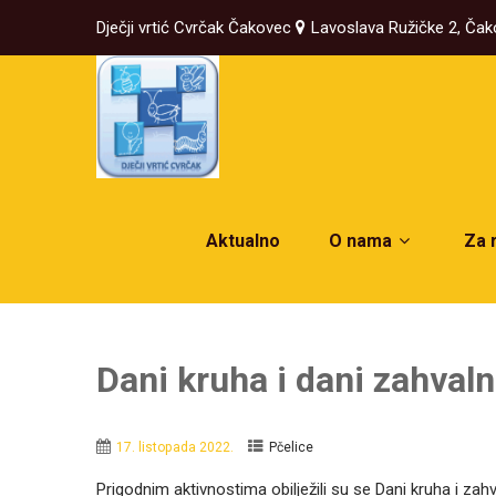
Dječji vrtić Cvrčak Čakovec
Lavoslava Ružičke 2, Ča
Aktualno
O nama
Za 
Dani kruha i dani zahval
17. listopada 2022.
Pčelice
Prigodnim aktivnostima obilježili su se Dani kruha i zah