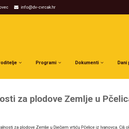
kovec
info@dv-cvrcak.hr
roditelje
Programi
Dokumenti
Dani
nosti za plodove Zemlje u Pčel
valnosti za plodove Zemlje u Dječjem vrtiću Pčelice iz Ivanovca. Cilj 