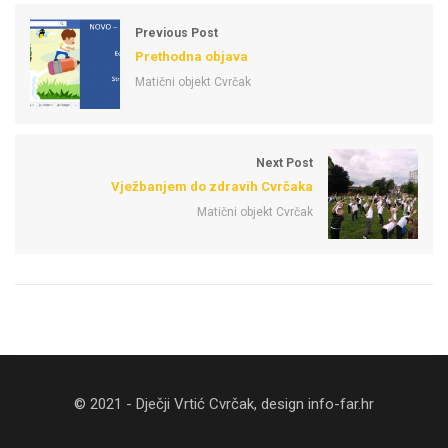
Previous Post
Prethodna objava
Matični objekt Cvrčak
Next Post
Vježbanjem do zdravih Cvrčaka
Matični objekt Cvrčak
© 2021 - Dječji Vrtić Cvrčak, design
info-far.hr