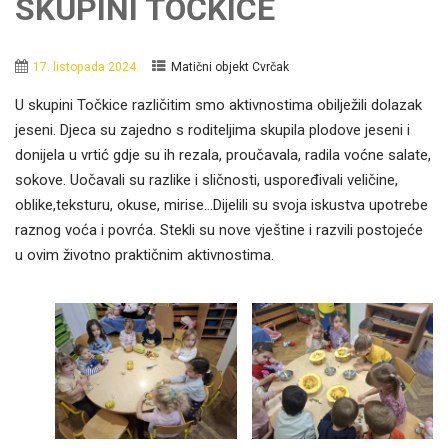
SKUPINI TOČKICE
17. listopada 2024.
Matični objekt Cvrčak
U skupini Točkice različitim smo aktivnostima obilježili dolazak
jeseni. Djeca su zajedno s roditeljima skupila plodove jeseni i
donijela u vrtić gdje su ih rezala, proučavala, radila voćne salate,
sokove. Uočavali su razlike i sličnosti, uspoređivali veličine,
oblike,teksturu, okuse, mirise…Dijelili su svoja iskustva upotrebe
raznog voća i povrća. Stekli su nove vještine i razvili postojeće
u ovim životno praktičnim aktivnostima.