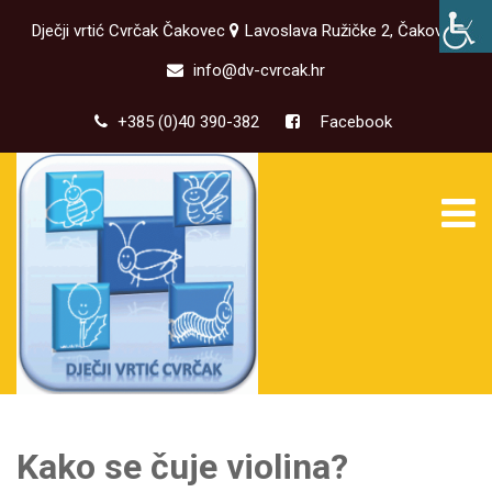
Dječji vrtić Cvrčak Čakovec
Lavoslava Ružičke 2, Čakovec
info@dv-cvrcak.hr
+385 (0)40 390-382
Facebook
Kako se čuje violina?