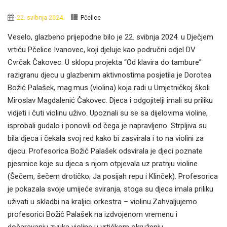
22. svibnja 2024.
Pčelice
Veselo, glazbeno prijepodne bilo je 22. svibnja 2024. u Dječjem
vrtiću Pčelice Ivanovec, koji djeluje kao područni odjel DV
Cvrčak Čakovec. U sklopu projekta “Od klavira do tambure”
razigranu djecu u glazbenim aktivnostima posjetila je Dorotea
Božić Palašek, mag.mus (violina) koja radi u Umjetničkoj školi
Miroslav Magdalenić Čakovec. Djeca i odgojitelji imali su priliku
vidjeti i čuti violinu uživo. Upoznali su se sa dijelovima violine,
isprobali gudalo i ponovili od čega je napravljeno. Strpljiva su
bila djeca i čekala svoj red kako bi zasvirala i to na violini za
djecu. Profesorica Božić Palašek odsvirala je djeci poznate
pjesmice koje su djeca s njom otpjevala uz pratnju violine
(Šečem, šečem drotičko; Ja posijah repu i Klinček). Profesorica
je pokazala svoje umijeće sviranja, stoga su djeca imala priliku
uživati u skladbi na kraljici orkestra – violinu.Zahvaljujemo
profesorici Božić Palašek na izdvojenom vremenu i