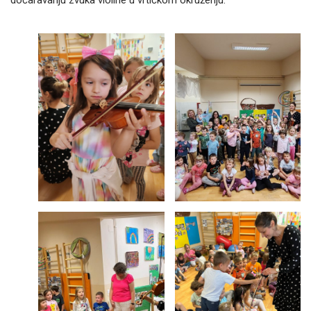
dočaravanju zvuka violine u vrtićkom okruženju.