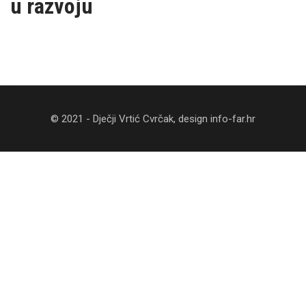
u razvoju
© 2021 - Dječji Vrtić Cvrčak, design
info-far.hr