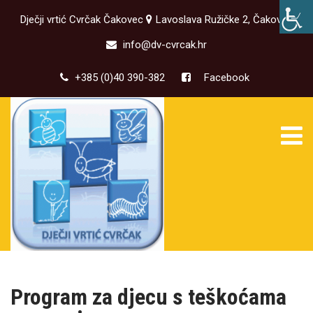
Dječji vrtić Cvrčak Čakovec
Lavoslava Ružičke 2, Čakovec
info@dv-cvrcak.hr
+385 (0)40 390-382
Facebook
Program za djecu s teškoćama