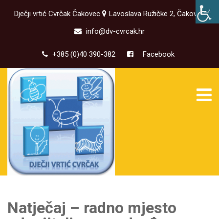
Dječji vrtić Cvrčak Čakovec
Lavoslava Ružičke 2, Čakovec
info@dv-cvrcak.hr
+385 (0)40 390-382
Facebook
Natječaj – radno mjesto