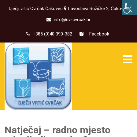
Dječji vrtić Cvrčak Čakovec
Lavoslava Ružičke 2, Čakovec
info@dv-cvrcak.hr
+385 (0)40 390-382
Facebook
Natječaj – radno mjesto