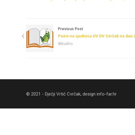
Previous Post
Poziv na sjednicu UV DV Cvrčak na dan 
Aktualno
© 2021 - Dječji Vrtić Cvrčak, design
info-far.hr