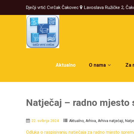
Dječji vrtić Cvrčak Čakovec
Lavoslava Ružičke 2, Ča
Aktualno
O nama
Za 
Natječaj – radno mjesto 
,
,
,
22. svibnja 2024.
Aktualno
Arhiva
Arhiva natječaji
Natje
Odluka o raspisivanju natječaja za radno mjesto sprem