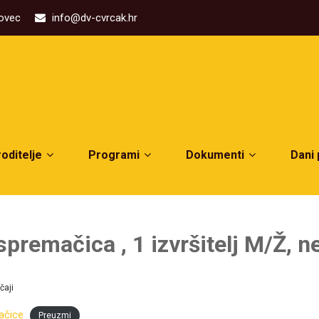
kovec
info@dv-cvrcak.hr
roditelje
Programi
Dokumenti
Dani
spremačica , 1 izvršitelj M/Ž, 
čaji
ačice
Preuzmi