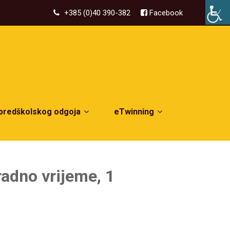
+385 (0)40 390-382
Facebook
 predškolskog odgoja
eTwinning
adno vrijeme, 1