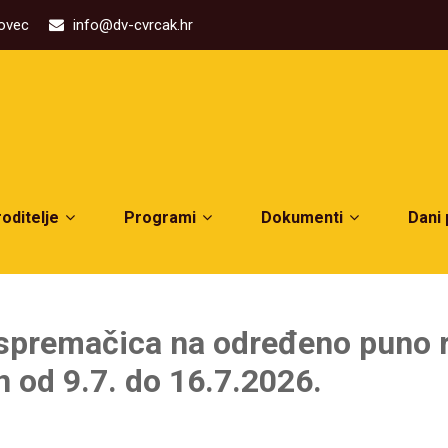
kovec
info@dv-cvrcak.hr
roditelje
Programi
Dokumenti
Dani
 spremačica na određeno puno r
en od 9.7. do 16.7.2026.