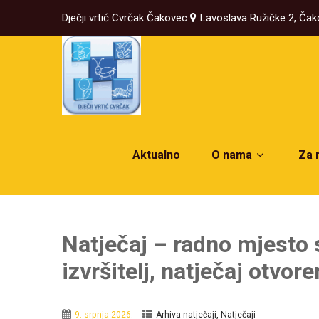
Dječji vrtić Cvrčak Čakovec
Lavoslava Ružičke 2, Ča
Aktualno
O nama
Za 
Natječaj – radno mjesto
izvršitelj, natječaj otvor
,
9. srpnja 2026.
Arhiva natječaji
Natječaji