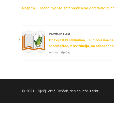
Natječaj – radno mjesto spremačica na određeno puno rad
Previous Post
Obavijest kandidatima – sudionicima na
spremačice, 2 izvršitelja, na određeno 
Arhiva natječaji
© 2021 - Dječji Vrtić Cvrčak, design
info-far.hr