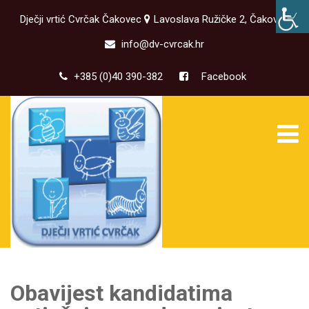
Dječji vrtić Cvrčak Čakovec
Lavoslava Ružičke 2, Čakovec
info@dv-cvrcak.hr
+385 (0)40 390-382
Facebook
Obavijest kandidatima