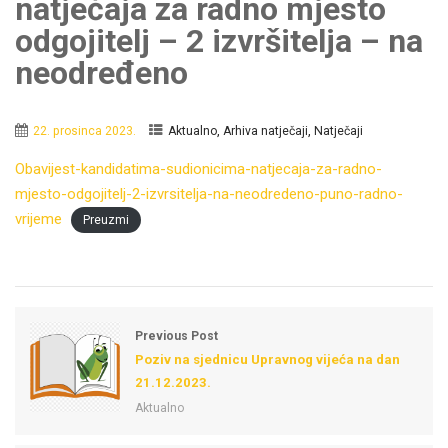
natječaja za radno mjesto
odgojitelj – 2 izvršitelja – na
neodređeno
,
,
22. prosinca 2023.
Aktualno
Arhiva natječaji
Natječaji
Obavijest-kandidatima-sudionicima-natjecaja-za-radno-
mjesto-odgojitelj-2-izvrsitelja-na-neodredeno-puno-radno-
vrijeme
Preuzmi
Previous Post
Poziv na sjednicu Upravnog vijeća na dan
21.12.2023.
Aktualno