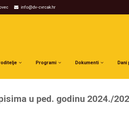
kovec
info@dv-cvrcak.hr
roditelje
Programi
Dokumenti
Dani
pisima u ped. godinu 2024./202