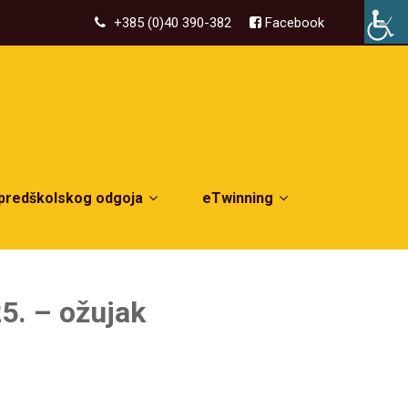
+385 (0)40 390-382
Facebook
 predškolskog odgoja
eTwinning
5. – ožujak