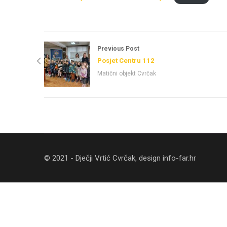
Previous Post
Posjet Centru 112
Matični objekt Cvrčak
© 2021 - Dječji Vrtić Cvrčak, design
info-far.hr