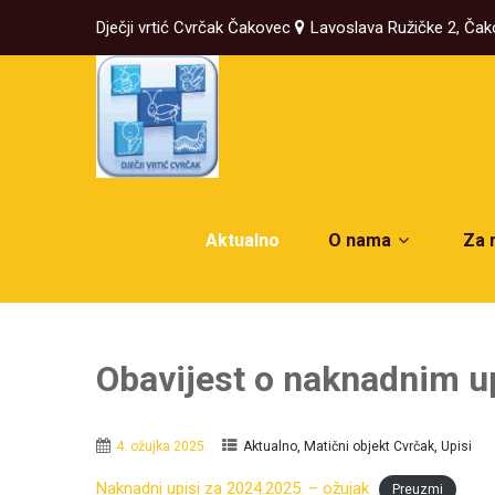
Dječji vrtić Cvrčak Čakovec
Lavoslava Ružičke 2, Ča
Aktualno
O nama
Za 
Obavijest o naknadnim u
,
,
4. ožujka 2025.
Aktualno
Matični objekt Cvrčak
Upisi
Naknadni upisi za 2024.2025. – ožujak
Preuzmi