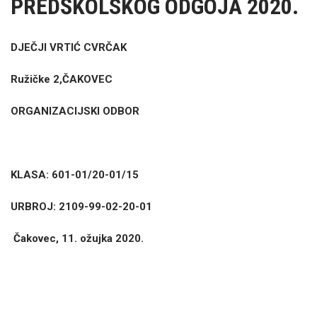
PREDŠKOLSKOG ODGOJA 2020.
DJE
Č
JI VRTI
Ć
CVR
Č
AK
Ru
ž
i
č
ke 2,
Č
AKOVEC
ORGANIZACIJSKI ODBOR
KLASA: 601-01/20-01/15
URBROJ: 2109-99-02-20-01
Č
akovec, 11. ožujka 2020.