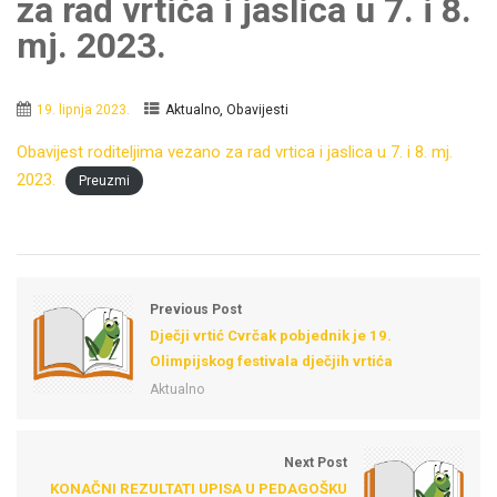
za rad vrtića i jaslica u 7. i 8.
mj. 2023.
,
19. lipnja 2023.
Aktualno
Obavijesti
Obavijest roditeljima vezano za rad vrtica i jaslica u 7. i 8. mj.
2023.
Preuzmi
Previous Post
Dječji vrtić Cvrčak pobjednik je 19.
Olimpijskog festivala dječjih vrtića
Aktualno
Next Post
KONAČNI REZULTATI UPISA U PEDAGOŠKU