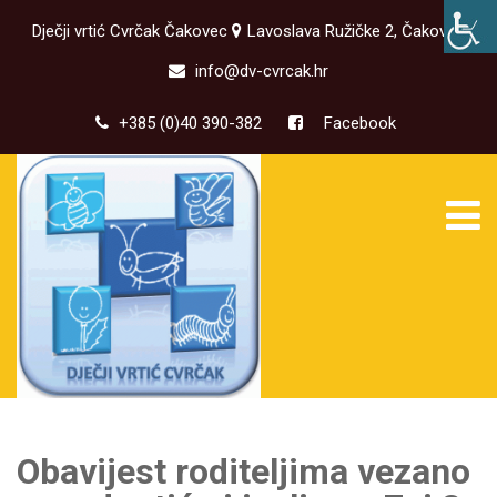
Dječji vrtić Cvrčak Čakovec
Lavoslava Ružičke 2, Čakovec
info@dv-cvrcak.hr
+385 (0)40 390-382
Facebook
Obavijest roditeljima vezano