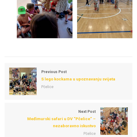
Previous Post
S lego kockama u upoznavanju svijeta
Pčelice
Next Post
Međimurski safari u DV “Pčelice” –
nezaboravno iskustvo
Pčelice