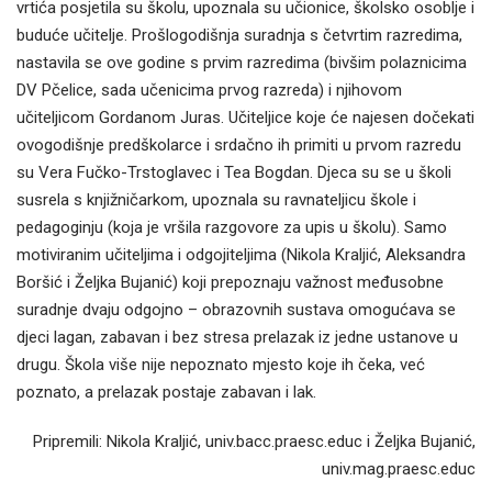
vrtića posjetila su školu, upoznala su učionice, školsko osoblje i
buduće učitelje. Prošlogodišnja suradnja s četvrtim razredima,
nastavila se ove godine s prvim razredima (bivšim polaznicima
DV Pčelice, sada učenicima prvog razreda) i njihovom
učiteljicom Gordanom Juras. Učiteljice koje će najesen dočekati
ovogodišnje predškolarce i srdačno ih primiti u prvom razredu
su Vera Fučko-Trstoglavec i Tea Bogdan. Djeca su se u školi
susrela s knjižničarkom, upoznala su ravnateljicu škole i
pedagoginju (koja je vršila razgovore za upis u školu). Samo
motiviranim učiteljima i odgojiteljima (Nikola Kraljić, Aleksandra
Boršić i Željka Bujanić) koji prepoznaju važnost međusobne
suradnje dvaju odgojno – obrazovnih sustava omogućava se
djeci lagan, zabavan i bez stresa prelazak iz jedne ustanove u
drugu. Škola više nije nepoznato mjesto koje ih čeka, već
poznato, a prelazak postaje zabavan i lak.
Pripremili: Nikola Kraljić, univ.bacc.praesc.educ i Željka Bujanić,
univ.mag.praesc.educ