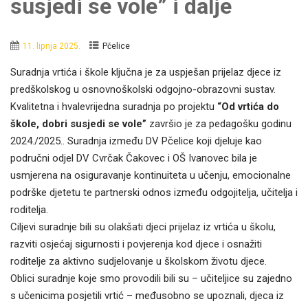
susjedi se vole” i dalje
11. lipnja 2025.
Pčelice
Suradnja vrtića i škole ključna je za uspješan prijelaz djece iz
predškolskog u osnovnoškolski odgojno-obrazovni sustav.
Kvalitetna i hvalevrijedna suradnja po projektu
“Od vrtića do
škole, dobri susjedi se vole”
završio je za pedagošku godinu
2024./2025.. Suradnja između DV Pčelice koji djeluje kao
područni odjel DV Cvrčak Čakovec i OŠ Ivanovec bila je
usmjerena na osiguravanje kontinuiteta u učenju, emocionalne
podrške djetetu te partnerski odnos između odgojitelja, učitelja i
roditelja.
Ciljevi suradnje bili su olakšati djeci prijelaz iz vrtića u školu,
razviti osjećaj sigurnosti i povjerenja kod djece i osnažiti
roditelje za aktivno sudjelovanje u školskom životu djece.
Oblici suradnje koje smo provodili bili su – učiteljice su zajedno
s učenicima posjetili vrtić – međusobno se upoznali, djeca iz