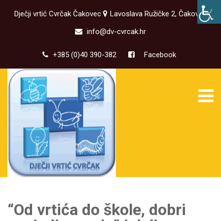
Dječji vrtić Cvrčak Čakovec
Lavoslava Ružičke 2, Čakovec
info@dv-cvrcak.hr
+385 (0)40 390-382
Facebook
“Od vrtića do škole, dobri