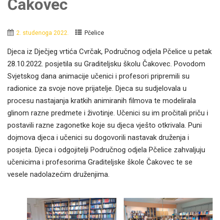
Čakovec
2. studenoga 2022.
Pčelice
Djeca iz Dječjeg vrtića Cvrčak, Područnog odjela Pčelice u petak
28.10.2022. posjetila su Graditeljsku školu Čakovec. Povodom
Svjetskog dana animacije učenici i profesori pripremili su
radionice za svoje nove prijatelje. Djeca su sudjelovala u
procesu nastajanja kratkih animiranih filmova te modelirala
glinom razne predmete i životinje. Učenici su im pročitali priču i
postavili razne zagonetke koje su djeca vješto otkrivala. Puni
dojmova djeca i učenici su dogovorili nastavak druženja i
posjeta. Djeca i odgojitelji Područnog odjela Pčelice zahvaljuju
učenicima i profesorima Graditeljske škole Čakovec te se
vesele nadolazećim druženjima.