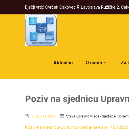
Dječji vrtić Cvrčak Čakovec
Lavoslava Ružičke 2, Ča
Aktualno
O nama
Za 
Poziv na sjednicu Upravn
,
16. ožujka 2023.
Arhiva upravno vijeće - Sjednice
Upravno
Poziv-na-sjednicu-Upravnog-vijeca-na-dan-17.03.2023.