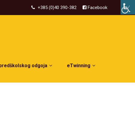
+385 (0)40 390-382
Facebook
 predškolskog odgoja
eTwinning