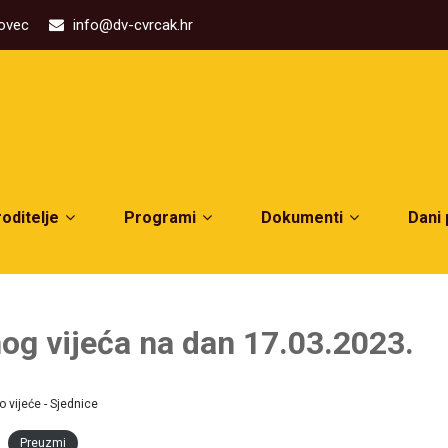
kovec
info@dv-cvrcak.hr
roditelje
Programi
Dokumenti
Dani
og vijeća na dan 17.03.2023.
 vijeće - Sjednice
Preuzmi