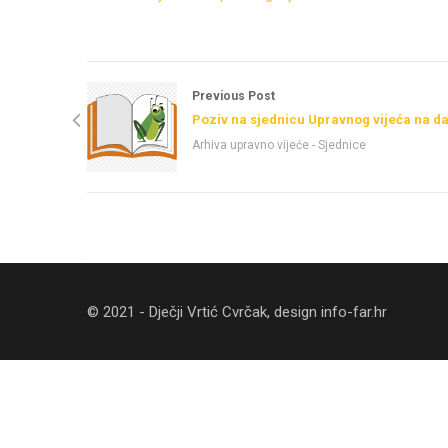
Previous Post
Poziv na sjednicu Upravnog vijeća na d
Arhiva upravno vijeće - Sjednice
© 2021 - Dječji Vrtić Cvrčak, design
info-far.hr