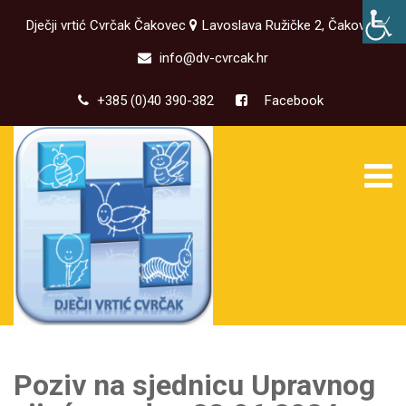
Dječji vrtić Cvrčak Čakovec
Lavoslava Ružičke 2, Čakovec
info@dv-cvrcak.hr
+385 (0)40 390-382
Facebook
Poziv na sjednicu Upravnog