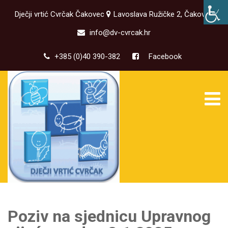
Dječji vrtić Cvrčak Čakovec
Lavoslava Ružičke 2, Čakovec
info@dv-cvrcak.hr
+385 (0)40 390-382
Facebook
Poziv na sjednicu Upravnog