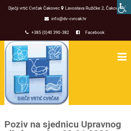
Dječji vrtić Cvrčak Čakovec
Lavoslava Ružičke 2, Čakovec
info@dv-cvrcak.hr
+385 (0)40 390-382
Facebook
Poziv na sjednicu Upravnog