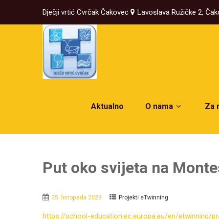
Dječji vrtić Cvrčak Čakovec
Lavoslava Ružičke 2, Ča
Aktualno
O nama
Za 
Put oko svijeta na Monte
25. listopada 2023.
Projekti eTwinning
https://school-education.ec.europa.eu/en/etwinning/p