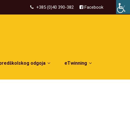
+385 (0)40 390-382
Facebook
 predškolskog odgoja
eTwinning