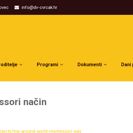
kovec
info@dv-cvrcak.hr
roditelje
Programi
Dokumenti
Dani
ssori način
rojects/trip-around-world-montessori-way