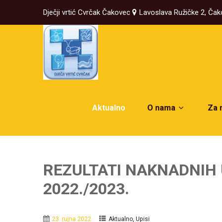
Dječji vrtić Cvrčak Čakovec
Lavoslava Ružičke 2, Ča
Aktualno
O nama
Za 
REZULTATI NAKNADNIH 
2022./2023.
,
23. rujna 2022.
Aktualno
Upisi