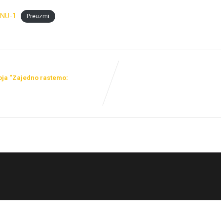
NU-1
Preuzmi
ja “Zajedno rastemo: