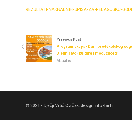
REZULTATI-NAKNADNIH-UPISA-ZA-PEDAGOSKU-GODI
Previous Post
Program skupa- Dani predškolskog odgo
Djetinjstvo- kulture i mogućnosti”
Aktualno
© 2021 - Dječji Vrtić Cvrčak, design
info-far.hr