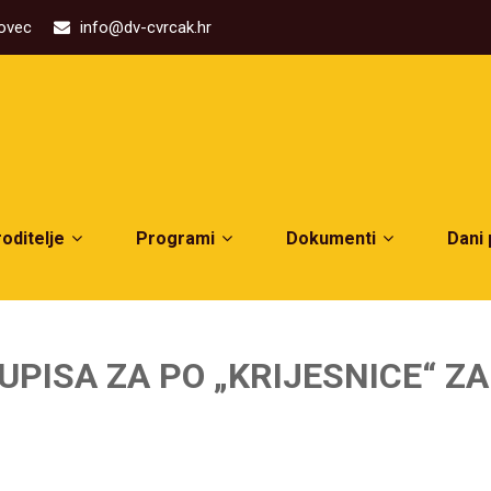
kovec
info@dv-cvrcak.hr
roditelje
Programi
Dokumenti
Dani
UPISA ZA PO „KRIJESNICE“ Z