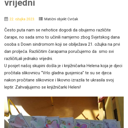
vrijedni
22. ožujka 2023.
Matični objekt Cvrčak
Često puta nam se nehotice dogodi da obujemo različite
čarape, no sada smo to učinili namjerno zbog Svjetskog dana
osoba s Down sindromom koji se obilježava 21. ožujka na prvi
dan proljeća. Različitim čarapama poručujemo da smo svi
različiti,ali jednako vrijedni.
U posjet našoj skupini došla je i knjižničarka Helena koja je djeci
pročitala slikovnicu “Vrlo gladna gusjenica” te su se djeca
nakon pročitane slikovnice i likovno izrazila te ukrasila svoj
leptir. Zahvaljujemo se knjižničarki Heleni!