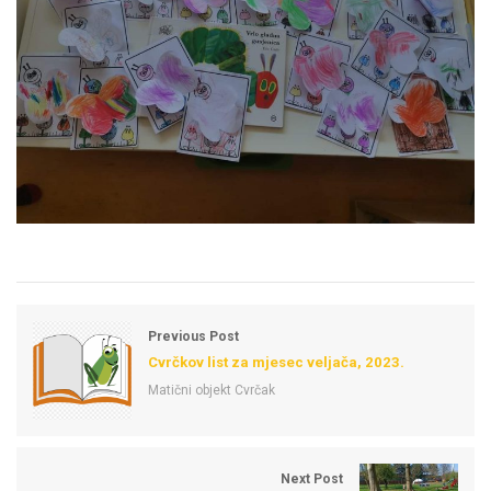
Previous Post
Cvrčkov list za mjesec veljača, 2023.
Matični objekt Cvrčak
Next Post