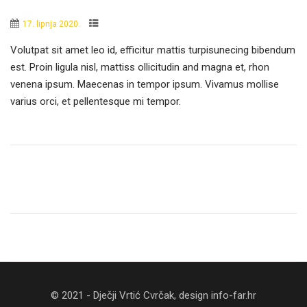
17. lipnja 2020.
Volutpat sit amet leo id, efficitur mattis turpisunecing bibendum
est. Proin ligula nisl, mattiss ollicitudin and magna et, rhon
venena ipsum. Maecenas in tempor ipsum. Vivamus mollise
varius orci, et pellentesque mi tempor.
© 2021 - Dječji Vrtić Cvrčak, design
info-far.hr