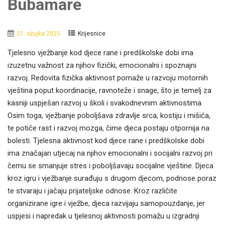
Bubamare
21. ožujka 2025.
Krijesnice
Tjelesno vježbanje kod djece rane i predškolske dobi ima
izuzetnu važnost za njihov fizički, emocionalni i spoznajni
razvoj. Redovita fizička aktivnost pomaže u razvoju motornih
vještina poput koordinacije, ravnoteže i snage, što je temelj za
kasniji uspješan razvoj u školi i svakodnevnim aktivnostima.
Osim toga, vježbanje poboljšava zdravlje srca, kostiju i mišića,
te potiče rast i razvoj mozga, čime djeca postaju otpornija na
bolesti. Tjelesna aktivnost kod djece rane i predškolske dobi
ima značajan utjecaj na njihov emocionalni i socijalni razvoj pri
čemu se smanjuje stres i poboljšavaju socijalne vještine. Djeca
kroz igru i vježbanje surađuju s drugom djecom, podnose poraz
te stvaraju i jačaju prijateljske odnose. Kroz različite
organizirane igre i vježbe, djeca razvijaju samopouzdanje, jer
uspjesi i napredak u tjelesnoj aktivnosti pomažu u izgradnji