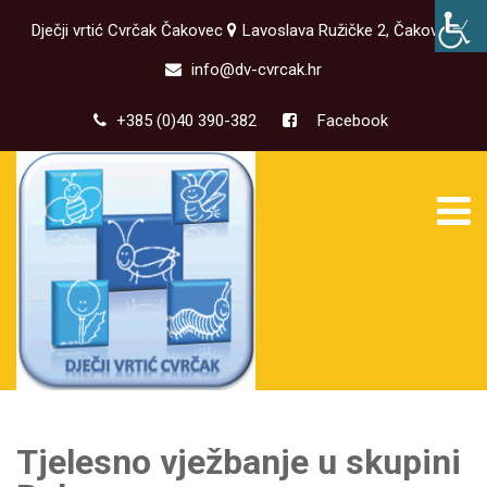
Dječji vrtić Cvrčak Čakovec
Lavoslava Ružičke 2, Čakovec
info@dv-cvrcak.hr
+385 (0)40 390-382
Facebook
Tjelesno vježbanje u skupini