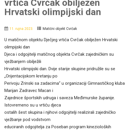
vrtića Cvrčak obilježen
Hrvatski olimpijski dan
11. rujna 2023.
Matični objekt Cvrčak
U matičnom objektu Dječjeg vrtića Cvrčak obilježen Hrvatski
olimpijski dan
Djeca i odgojitelji matičnog objekta Cvrčak zajedničkim su
vježbanjem obilježili
Hrvatski olimpijski dan. Dvije starije skupine pridružile su se
„Orijentacijskom kretanju po
Perivoju Zrinski sa zadacima“ u organizaciji Gimnastičkog kluba
Marijan Zadravec Macan i
Zajednice športskih udruga i saveza Međimurske županije.
Istovremeno su u vrtiću djeca
ostalih šest skupina i njihovi odgojitelji realizirali zajedničko
vježbanje pod vodstvom
educiranih odgojitelja za Poseban program kinezioloških