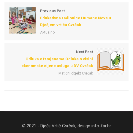
Previous Post
Edukativna radionice Humane Nove u
Dječjem vrtiću Cvrčak
Aktualno
Next Post
Odluka o Izmjenama Odluke o visini
ekonomske cijene usluga u DV Cvrčak
Matični objekt Cvrčak
© 2021 - Dječji Vrtić Cvrčak, design
info-far.hr