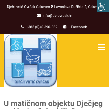
Dječji vrtić Cvrčak Čakovec
Lavoslava Ružičke 2, Čakovec
info@dv-cvrcak.hr
+385 (0)40 390-382
Facebook
U matičnom objektu Dječjeg