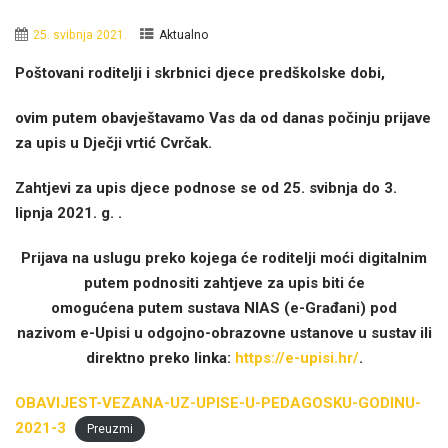
25. svibnja 2021.
Aktualno
Poštovani roditelji i skrbnici djece predškolske dobi,
ovim putem obavještavamo Vas da od danas počinju prijave
za upis u Dječji vrtić Cvrčak.
Zahtjevi za upis djece podnose se od 25. svibnja do 3.
lipnja 2021. g. .
Prijava na uslugu preko kojega će roditelji moći digitalnim
putem podnositi zahtjeve za upis biti će
omogućena putem sustava NIAS (e-Građani) pod
nazivom e-Upisi u odgojno-obrazovne ustanove u sustav ili
direktno preko linka:
https://e-upisi.hr/
.
OBAVIJEST-VEZANA-UZ-UPISE-U-PEDAGOSKU-GODINU-
2021-3
Preuzmi