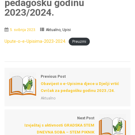
pedagošku godinu
2023/2024.
,
5. svibnja 2023.
Aktualno
Upisi
Upute-o-e-Upisima-2023-2024.
Preuzmi
Previous Post
Obavijest o e-Upisima djece u Dječji vrtić
Cvrčak za pedagošku godinu 2023./24.
Aktualno
Next Post
Izvještaj s aktivnosti GRADSKA STEM
DNEVNA SOBA – STEM PIKNIK