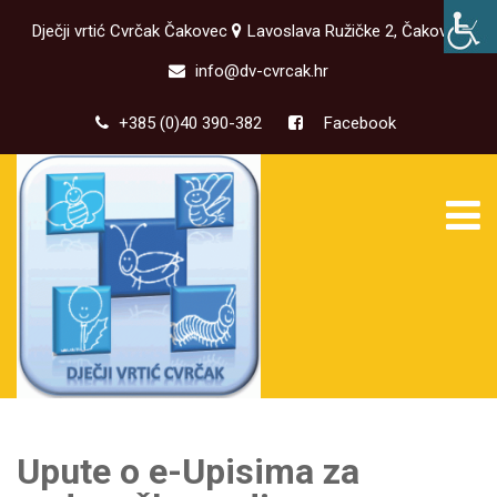
Dječji vrtić Cvrčak Čakovec
Lavoslava Ružičke 2, Čakovec
info@dv-cvrcak.hr
+385 (0)40 390-382
Facebook
Upute o e-Upisima za