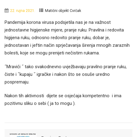
22. rujna 2021.
Matični objekt Cvrčak
Pandemija korona virusa podsjetila nas je na važnost
jednostavne higijenske mjere, pranje ruku. Pravilna i redovita
higijena ruku, odnosno redovito pranje ruku, dobar je,
jednostavan i jeftin način sprječavanja širenja mnogih zaraznih
bolesti, koje se mogu prenijeti nečistim rukama.
˝Mravići ˝ tako svakodnevno uvježbavaju pravilno pranje ruku,
čiste i ˝kupaju ˝ igračke i nakon što se osuše uredno
pospremaju.
Nakon tih aktivnosti dijete se osjećaja kompetentno i ima
pozitivnu sliku o sebi ( ja to mogu ).