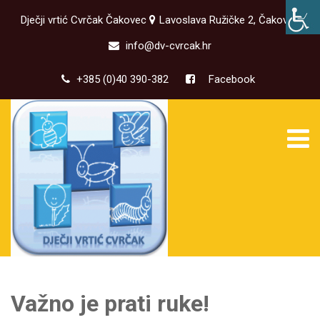
Dječji vrtić Cvrčak Čakovec
Lavoslava Ružičke 2, Čakovec
info@dv-cvrcak.hr
+385 (0)40 390-382
Facebook
Važno je prati ruke!