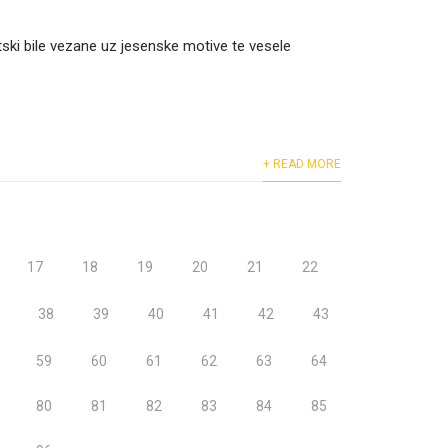
tski bile vezane uz jesenske motive te vesele
+ READ MORE
17
18
19
20
21
22
38
39
40
41
42
43
59
60
61
62
63
64
80
81
82
83
84
85