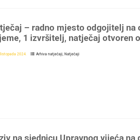
tječaj – radno mjesto odgojitelj n
ijeme, 1 izvršitelj, natječaj otvoren
 listopada 2024.
Arhiva natječaji
,
Natječaji
ziv na sjednicu Upravnog vijeća na 