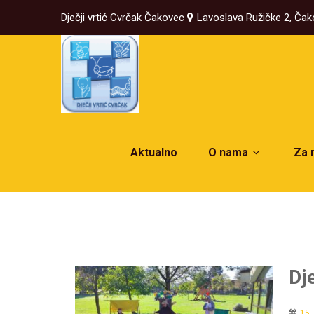
Dječji vrtić Cvrčak Čakovec
Lavoslava Ružičke 2, Ča
Aktualno
O nama
Za 
Dj
15.