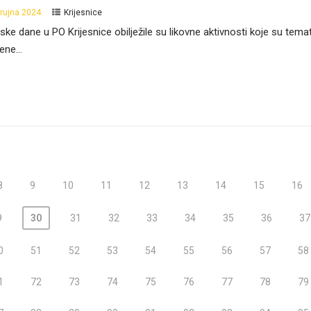
 rujna 2024.
Krijesnice
ske dane u PO Krijesnice obilježile su likovne aktivnosti koje su tema
ene...
8
9
10
11
12
13
14
15
16
9
30
31
32
33
34
35
36
37
0
51
52
53
54
55
56
57
58
1
72
73
74
75
76
77
78
79