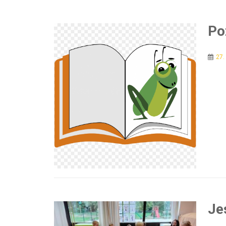
Po
27.
Je