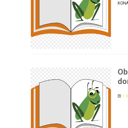
KONA
Ob
do
1. 