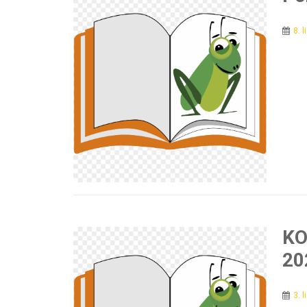
8. 
KO
20
3. 