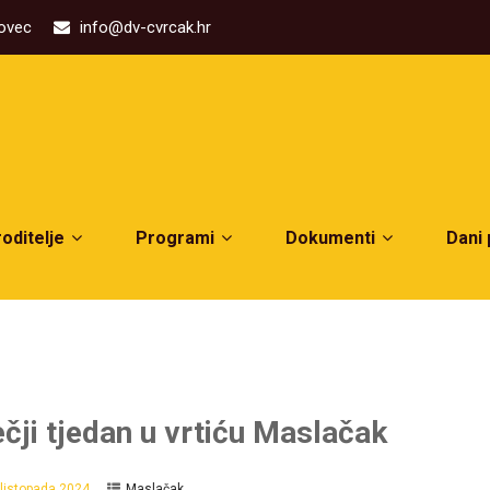
kovec
info@dv-cvrcak.hr
roditelje
Programi
Dokumenti
Dani
ečji tjedan u vrtiću Maslačak
 listopada 2024.
Maslačak