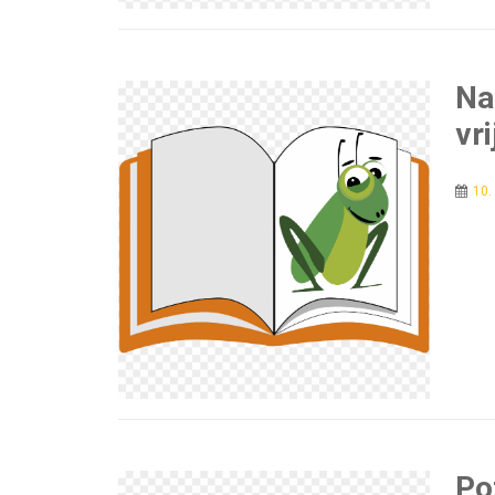
Na
vr
10.
Po