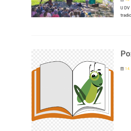
U DV 
tradi
Po
14.