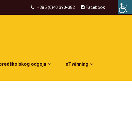
+385 (0)40 390-382
Facebook
 predškolskog odgoja
eTwinning