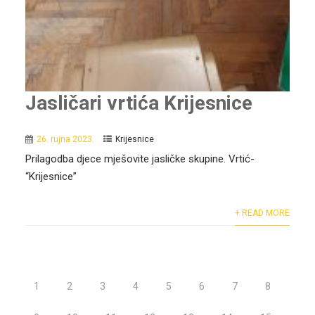
Jasličari vrtića Krijesnice
26. rujna 2023.
Krijesnice
Prilagodba djece mješovite jasličke skupine. Vrtić-
“Krijesnice”
+ READ MORE
1
2
3
4
5
6
7
8