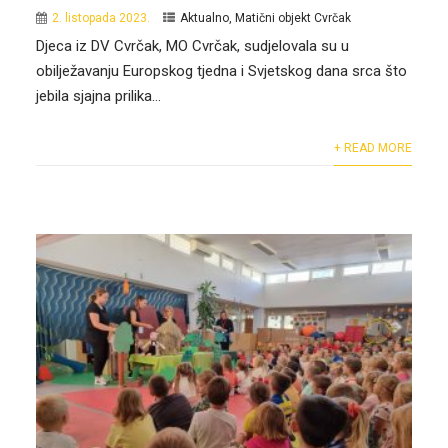
2. listopada 2023.
Aktualno
,
Matični objekt Cvrčak
Djeca iz DV Cvrčak, MO Cvrčak, sudjelovala su u
obilježavanju Europskog tjedna i Svjetskog dana srca što
jebila sjajna prilika...
+ READ MORE