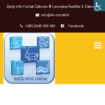
Dječji vrtić Cvrčak Čakovec
Lavoslava Ružičke 2, Čakovec
info@dv-cvrcak.hr
+385 (0)40 390-382
Facebook