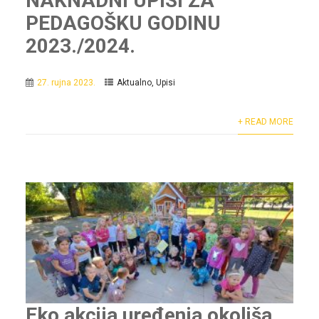
NAKNADNI UPISI ZA
PEDAGOŠKU GODINU
2023./2024.
27. rujna 2023.
Aktualno
,
Upisi
+ READ MORE
Eko akcija uređenja okoliša,