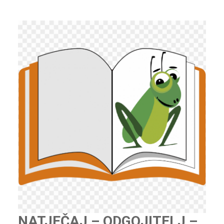
NATJEČAJ – ODGOJITELJ –