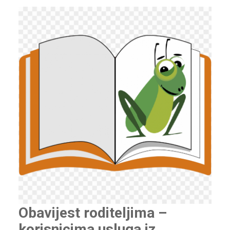
Obavijest roditeljima –
korisnicima usluga iz