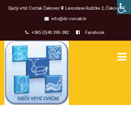
Dječji vrtić Cvrčak Čakovec
Lavoslava Ružičke 2, Čakovec
info@dv-cvrcak.hr
+385 (0)40 390-382
Facebook